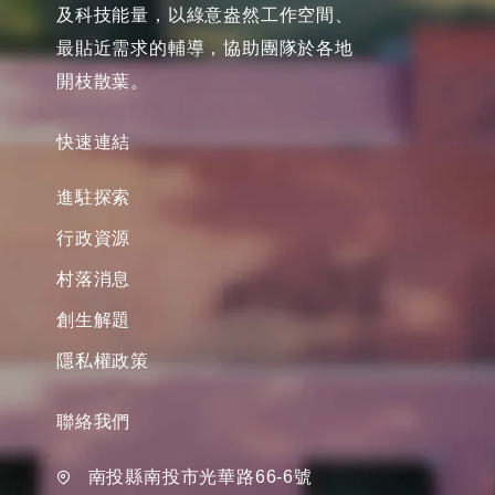
及科技能量，以綠意盎然工作空間、
最貼近需求的輔導，協助團隊於各地
開枝散葉。
快速連結
進駐探索
行政資源
村落消息
創生解題
隱私權政策
聯絡我們
南投縣南投市光華路66-6號