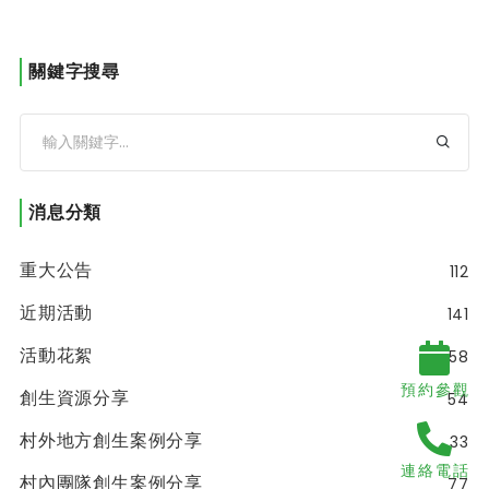
足輕重的木材集散地，造就木漆藝興盛，是臺灣木
漆產業的故鄉喔雖然一度
關鍵字搜尋
消息分類
重大公告
112
近期活動
141
活動花絮
58
預約參觀
創生資源分享
54
村外地方創生案例分享
33
連絡電話
村內團隊創生案例分享
77