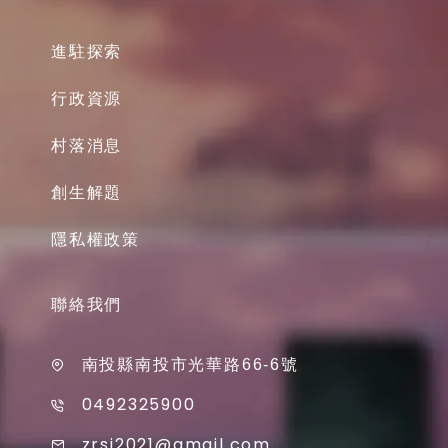
進駐探索
行政資源
村落消息
創生解題
隱私權政策
聯絡我們
南投縣南投市光華路66-6號
0492325900
zrsi2021@gmail.com