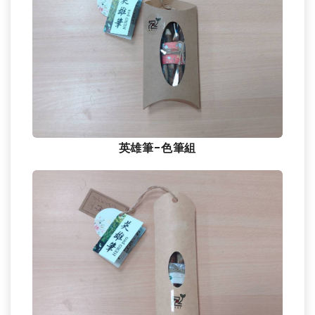
英雄筆-色筆組