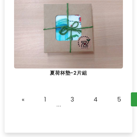
夏荷杯墊-2片組
«
1
3
4
5
⋯