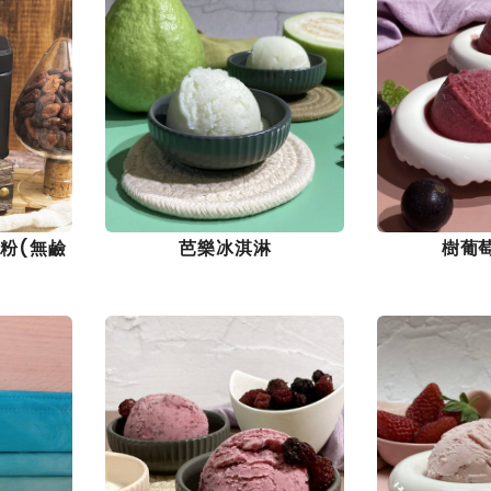
可粉(無鹼
芭樂冰淇淋
樹葡