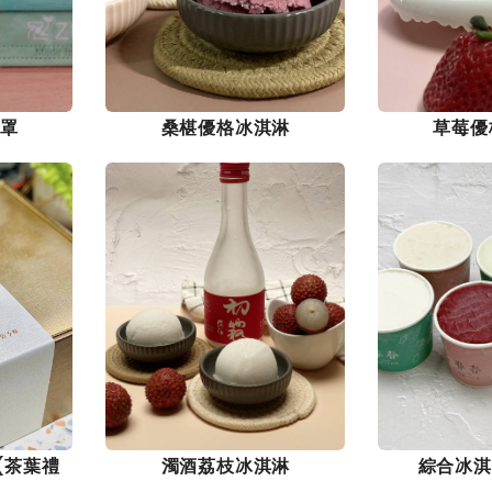
罩
桑椹優格冰淇淋
草莓優
(茶葉禮
濁酒荔枝冰淇淋
綜合冰淇