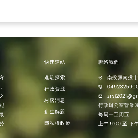
快速連結
聯絡我們
進駐探索
方
南投縣南投市
049232590
，
行政資源
zrsi2021@g
之
村落消息
行政辦公室營業
能
創生解題
每周一至周五
最
隱私權政策
上午 9:00 至 下午
於