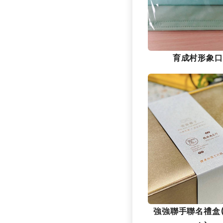
育成村形象口
強強聯手聯名禮盒