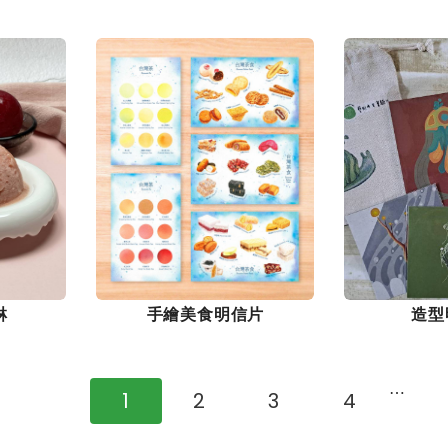
淋
手繪美食明信片
造型
⋯
1
2
3
4