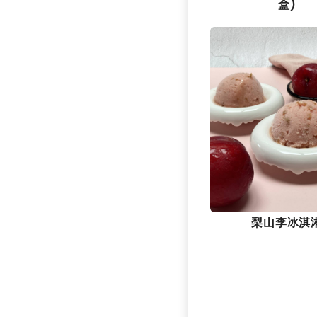
盒)
梨山李冰淇