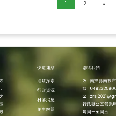
1
2
»
快速連結
聯絡我們
進駐探索
方
南投縣南投市
049232590
，
行政資源
zrsi2021@g
之
村落消息
行政辦公室營業
能
創生解題
每周一至周五
最