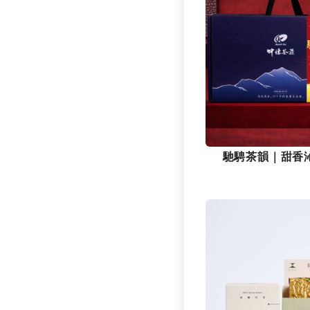
馳騁茶韻｜甜香