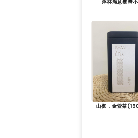
浮杯滿意臺灣小
山御．金萱茶(150