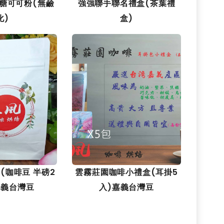
無糖可可粉(無鹼
強強聯手聯名禮盒(茶葉禮
化)
盒)
(咖啡豆 半磅2
雲霧莊園咖啡小禮盒(耳掛5
嘉義台灣豆
入)嘉義台灣豆