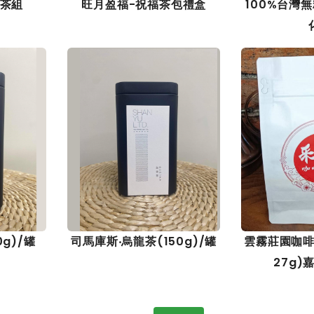
茶組
旺月盈福-祝福茶包禮盒
100%台灣
g)/罐
司馬庫斯‧烏龍茶(150g)/罐
雲霧莊園咖啡
27g)