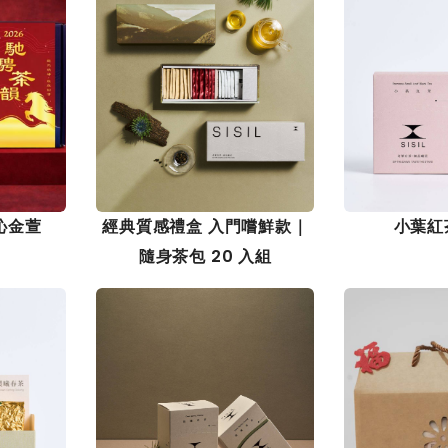
沁金萱
經典質感禮盒 入門嚐鮮款｜
小葉紅
隨身茶包 20 入組