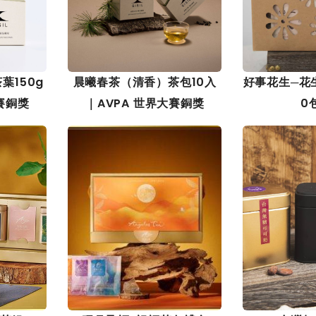
葉150g
晨曦春茶（清香）茶包10入
好事花生─花
賽銅獎
｜AVPA 世界大賽銅獎
0