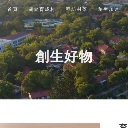
首頁
關於育成村
拜訪村落
創生加速
創生好物
育