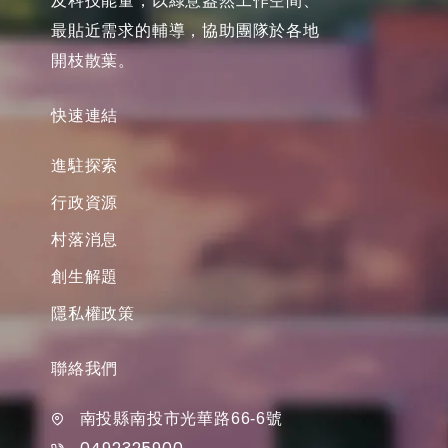
及科技能量，以綠意盎然工作空間、
最貼近需求的輔導，協助團隊於各地
開枝散葉。
快速連結
進駐探索
行政資源
村落消息
創生解題
隱私權政策
聯絡我們
南投縣南投市光華路66-6號