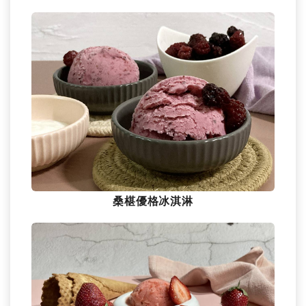
桑椹優格冰淇淋