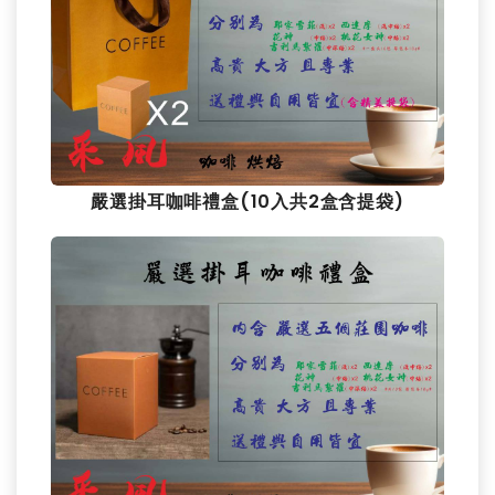
嚴選掛耳咖啡禮盒(10入共2盒含提袋)