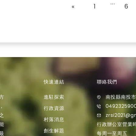
⋯
«
1
6
快速連結
聯絡我們
進駐探索
方
南投縣南投市
049232590
，
行政資源
zrsi2021@g
之
村落消息
行政辦公室營業
能
創生解題
每周一至周五
最