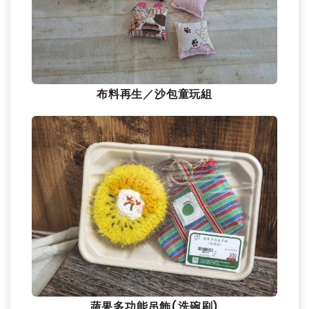
布料再生／沙包童玩組
蔬果多功能吊飾(洗碗刷)