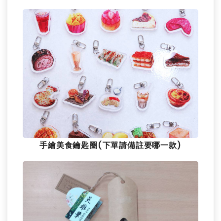
手繪美食鑰匙圈(下單請備註要哪一款)