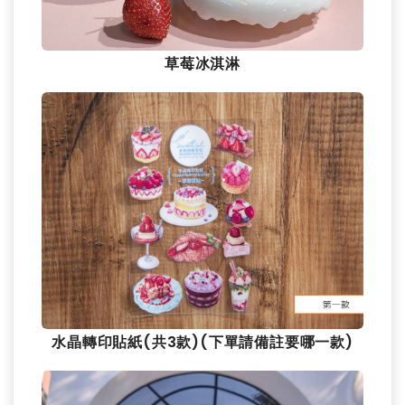
草莓冰淇淋
水晶轉印貼紙(共3款)(下單請備註要哪一款)