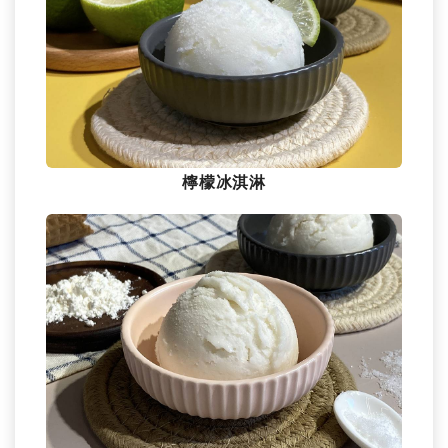
檸檬冰淇淋