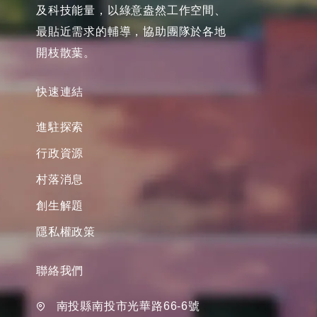
及科技能量，以綠意盎然工作空間、
最貼近需求的輔導，協助團隊於各地
開枝散葉。
快速連結
進駐探索
行政資源
村落消息
創生解題
隱私權政策
聯絡我們
南投縣南投市光華路66-6號