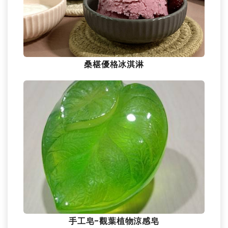
桑椹優格冰淇淋
手工皂-觀葉植物涼感皂