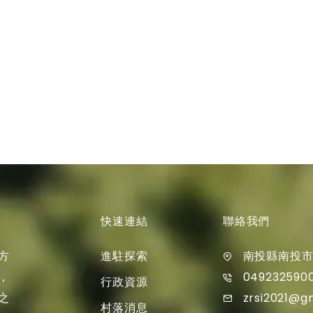
快速連結
聯絡我們
進駐探索
方
南投縣南投市
049232590
，
行政資源
zrsi2021@g
之
村落消息