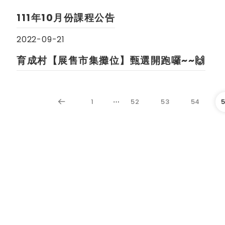
111年10月份課程公告
2022-09-21
育成村【展售市集攤位】甄選開跑囉~~🙌
1
⋯
52
53
54