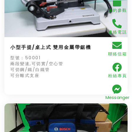
預約參觀
連絡電話
小型手提/桌上式 雙用金屬帶鋸機
聯絡信箱
型號：50001
兩段變速,可切實/空心管
可切鋼/鐵/白鐵管
可分離式支座
粉絲專頁
Messanger