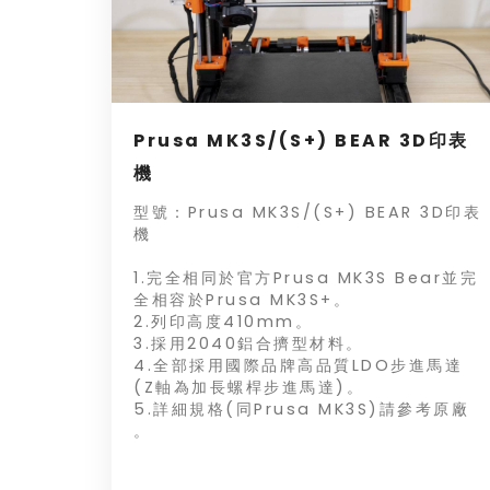
Prusa MK3S/(S+) BEAR 3D印表
機
型號：Prusa MK3S/(S+) BEAR 3D印表
機
1.完全相同於官方Prusa MK3S Bear並完
全相容於Prusa MK3S+。
2.列印高度410mm。
3.採用2040鋁合擠型材料。
4.全部採用國際品牌高品質LDO步進馬達
(Z軸為加長螺桿步進馬達)。
5.詳細規格(同Prusa MK3S)請參考原廠
。