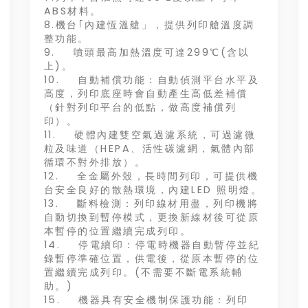
ABS材料。
8.機台｢內建恆溫艙」，提供列印艙溫度調
整功能。
9. 噴頭最高加熱溫度可達299℃(含以
上)。
10. 自動補償功能：自動偵測平台水平及
高度，列印底座時會自動產生高低差補償
（針對列印平台的低點，做高度補償列
印）。
11. 硬體內建雙空氣過濾系統，可過濾微
粒及味道（HEPA、活性碳濾網，氣體內部
循環不對外排放）。
12. 全金屬外殼，長時間列印，可提供機
台安全良好的散熱環境，內建LED 照明燈。
13. 斷料檢測：列印線材用盡，列印機將
自動切換到暫停模式，更換新線材後可從原
本暫停的位置繼續完成列印。
14. 停電續印：停電時機器自動暫停並紀
錄暫停準確位置，供電後，從原本暫停的位
置繼續完成列印。(不需要不斷電系統輔
助。)
15. 機器具有安全機制保護功能：列印