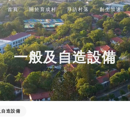
首頁
關於育成村
拜訪村落
創生加速
一般及自造設備
及自造設備