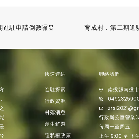
期進駐申請倒數囉⏰
育成村．第二期進
快速連結
聯絡我們
進駐探索
方
南投縣南投市
049232590
，
行政資源
zrsi2021@g
之
村落消息
行政辦公室營業
能
創生解題
每周一至周五
最
隱私權政策
上午 9:00 至 下午
於