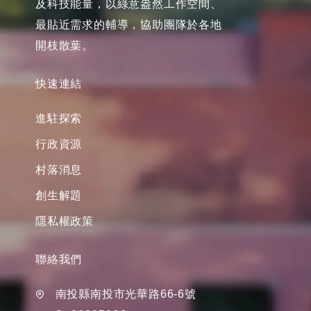
及科技能量，以綠意盎然工作空間、
最貼近需求的輔導，協助團隊於各地
開枝散葉。
快速連結
進駐探索
行政資源
村落消息
創生解題
隱私權政策
聯絡我們
南投縣南投市光華路66-6號