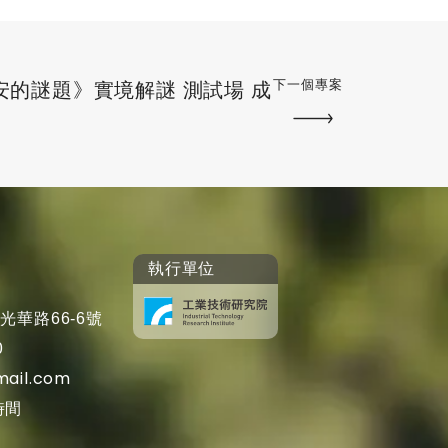
下一個專案
里布安的謎題》實境解謎 測試場 成
執行單位
光華路66-6號
0
mail.com
時間