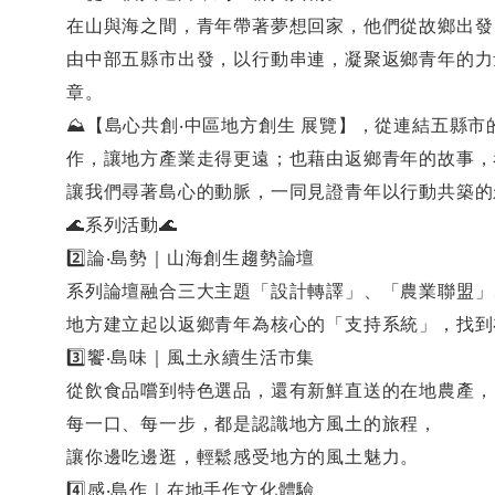
在山與海之間，青年帶著夢想回家，他們從故鄉出發
由中部五縣市出發，以行動串連，凝聚返鄉青年的力
章。
⛰️【島心共創‧中區地方創生 展覽】，從連結五縣
作，讓地方產業走得更遠；也藉由返鄉青年的故事，
讓我們尋著島心的動脈，一同見證青年以行動共築的
🌊系列活動🌊
2️⃣論‧島勢｜山海創生趨勢論壇
系列論壇融合三大主題「設計轉譯」、「農業聯盟」
地方建立起以返鄉青年為核心的「支持系統」，找到
3️⃣饗‧島味｜風土永續生活市集
從飲食品嚐到特色選品，還有新鮮直送的在地農產，
每一口、每一步，都是認識地方風土的旅程，
讓你邊吃邊逛，輕鬆感受地方的風土魅力。
4️⃣感‧島作｜在地手作文化體驗