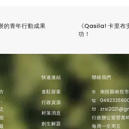
辦的青年行動成果
《Qasila! 卡
功！
快速連結
聯絡我們
進駐探索
方
南投縣南投市
049232590
，
行政資源
zrsi2021@g
之
村落消息
行政辦公室營業
能
創生解題
每周一至周五
最