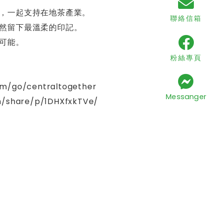
，一起支持在地茶產業。
聯絡信箱
然留下最溫柔的印記。
可能。
粉絲專頁
go/centraltogether
Messanger
share/p/1DHXfxkTVe/