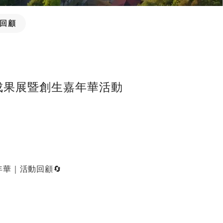
動回顧
成果展暨創生嘉年華活動
華｜活動回顧🔄