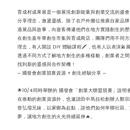
育成村成果展是一個展現創新能量與創業交流的盛會
分享理念，激盪靈感。除了在戶外攤位推廣自家品牌
過展品與故事，向遊客傳遞他們在地方實踐創生的歷
在創生嘉年華創生市集與育成商店，團隊們用不同方
理念，有人開設 DIY 體驗課程🖍，也有人以表演
透過不同方式了解地方創生的多種樣貌，創業者之間
找到新的靈感與合作契機！
─ 國發會創業競賽資源 × 創生經驗分享 ─
🌟10/4同時舉辦的 國發會「創業大聯盟競賽」說明
在推動的創業資源外，也邀請田中馬拉松創辦人鄭宗
曾弘儒兄妹，以家鄉為起點，談他們如何串聯社區、
夢，讓地方創生的火光持續延伸🔥。