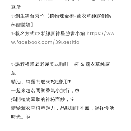
豆所
✨創生舞台秀🌱【植物煉金術~薰衣草純露銅鍋
蒸餾體驗】
✨報名方式👉私訊喜神星臉書小編
https://ww
w.facebook.com/39Laetitia
✨課程禮贈🎁老屋美式咖啡一杯 & 薰衣草純露一
瓶
精油、純露怎麼來❓怎麼用❓
一起來趟名間鄉香氣小旅行，🌼
揭開植物萃取的神秘面紗，🌹
體驗薰衣草植萃魅力，品味咖啡香氣，徜徉慢活
時光。🙌