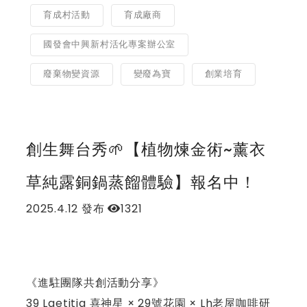
育成村活動
育成廠商
國發會中興新村活化專案辦公室
廢棄物變資源
變廢為寶
創業培育
創生舞台秀🌱【植物煉金術~薰衣
草純露銅鍋蒸餾體驗】報名中！
2025.4.12
發布
1321
《進駐團隊共創活動分享》
39 Laetitia 喜神星 × 29號花園 × Lh老屋咖啡研