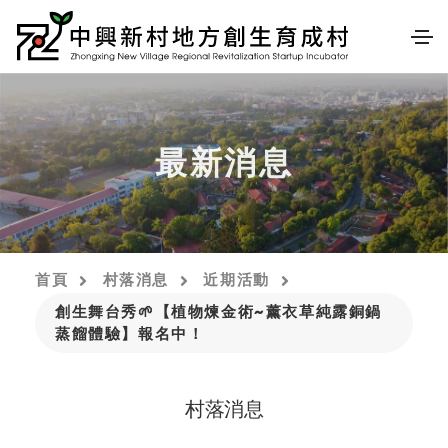
最新消息
首頁
村落消息
近期活動
創生舞台秀🌱【植物煉金術~薰衣草純露銅鍋
蒸餾體驗】報名中！
村落消息