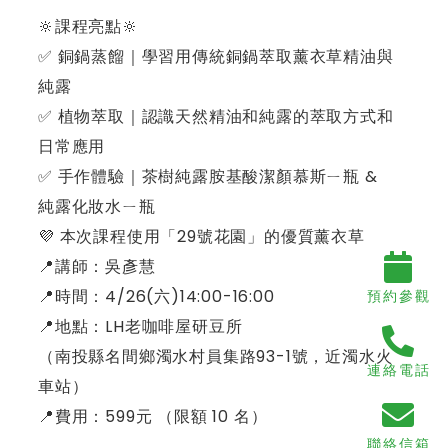
🔆課程亮點🔆
✅ 銅鍋蒸餾｜學習用傳統銅鍋萃取薰衣草精油與
純露
✅ 植物萃取｜認識天然精油和純露的萃取方式和
日常應用
✅ 手作體驗｜茶樹純露胺基酸潔顏慕斯ㄧ瓶 &
純露化妝水ㄧ瓶
💜 本次課程使用「29號花園」的優質薰衣草
📍講師：吳彥慧
📍時間：4/26(六)14:00-16:00
預約參觀
📍地點：LH老咖啡屋研豆所
（南投縣名間鄉濁水村員集路93-1號，近濁水火
連絡電話
車站）
📍費用：599元 （限額 10 名）
聯絡信箱