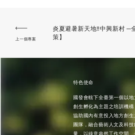
炎夏避暑新天地‼️中興新村 
策】
上一個專案
特色使命
國發會轄下全臺第一個以地
創生孵化為主題之培訓機構
協助國內有意投入地方創生
團隊，融合藝術人文及科技
量，以綠意盎然工作空間、