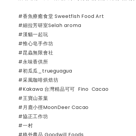
#香魚療癒食堂 Sweetfish Food Art
#細拉芳研室Selah aroma
#漢貓一起玩
#惟心皂手作坊
#昆蟲無限會社
#永味香供所️
#初瓜瓜_trueguagua
#采風咖啡烘焙坊
#Kakawa 台灣精品可可 Fino Cacao
#王寶山茶葉
#月鹿小徑MoonDeer Cacao
#協正工作坊
#一村
#格外農品 Goodwill Foods