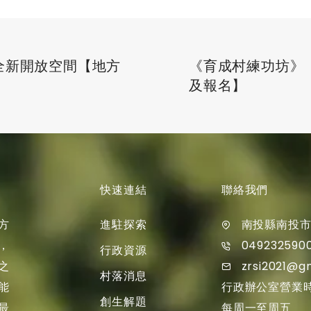
─全新開放空間【地方
《育成村練功坊》【
及報名】
快速連結
聯絡我們
進駐探索
方
南投縣南投市
049232590
，
行政資源
zrsi2021@g
之
村落消息
行政辦公室營業
能
創生解題
每周一至周五
最