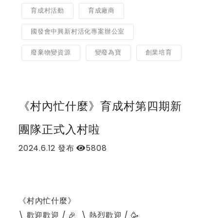
育成村活動
育成廠商
國發會中興新村活化專案辦公室
廢棄物變資源
變廢為寶
創業培育
《村內忙什麼》育成村第四期新
團隊正式入村啦
2024.6.12
發布
5808
《村內忙什麼》
\ 歡迎歡迎 / 🎉 \ 熱烈歡迎 / 🥳