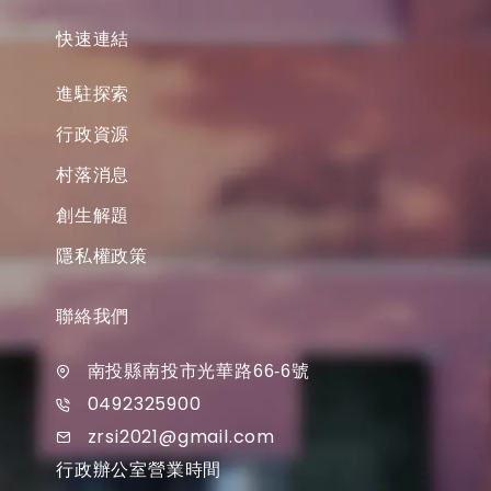
快速連結
進駐探索
行政資源
村落消息
創生解題
隱私權政策
聯絡我們
南投縣南投市光華路66-6號
0492325900
zrsi2021@gmail.com
行政辦公室營業時間