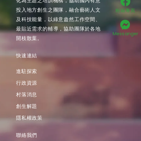
化為主題之培訓機構，協助國內有意
投入地方創生之團隊，融合藝術人文
粉絲專頁
及科技能量，以綠意盎然工作空間、
最貼近需求的輔導，協助團隊於各地
Messanger
開枝散葉。
快速連結
進駐探索
行政資源
村落消息
創生解題
隱私權政策
聯絡我們