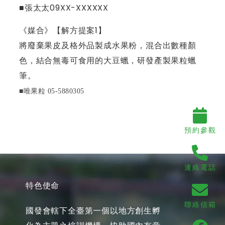
■張太太09XX-XXXXXX
《媒合》【解方提案1】
將廢棄果皮及格外品製成水果粉，混合出數種顏
色，結合無毒可食用的大豆蠟，研發產製果粒蠟
筆。
■唯果粒 05-5880305
預約參觀
連絡電話
特色使命
聯絡信箱
國發會轄下全臺第一個以地方創生孵