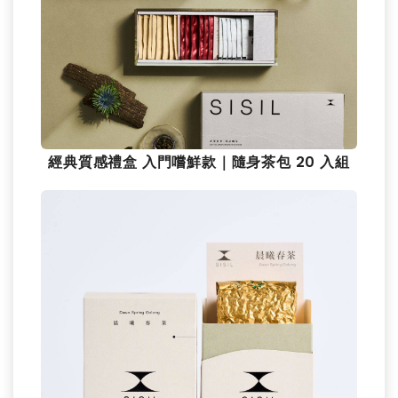
經典質感禮盒 入門嚐鮮款｜隨身茶包 20 入組