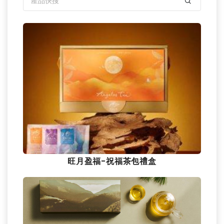
旺月盈福-祝福茶包禮盒