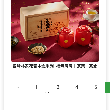
霧峰林家花窗木盒系列-福氣滿滿｜茶葉＋茶倉
«
1
3
4
5
⋯