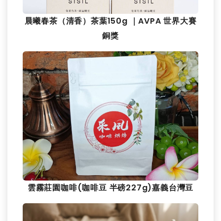
晨曦春茶（清香）茶葉150g ｜AVPA 世界大賽
銅獎
雲霧莊園咖啡(咖啡豆 半磅227g)嘉義台灣豆