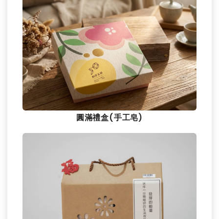
圓滿禮盒(手工皂)