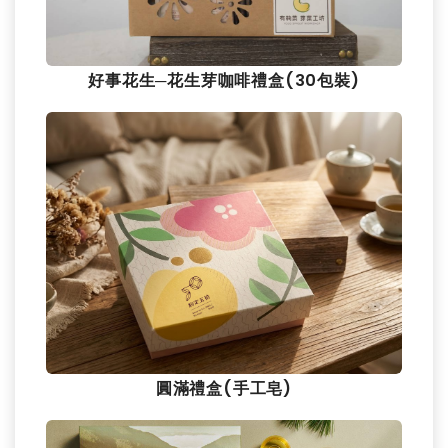
好事花生─花生芽咖啡禮盒(30包裝)
圓滿禮盒(手工皂)