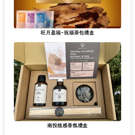
旺月盈福-祝福茶包禮盒
南投植感香氛禮盒