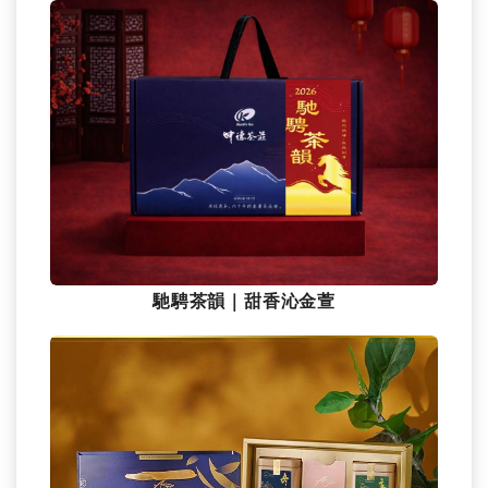
馳騁茶韻｜甜香沁金萱