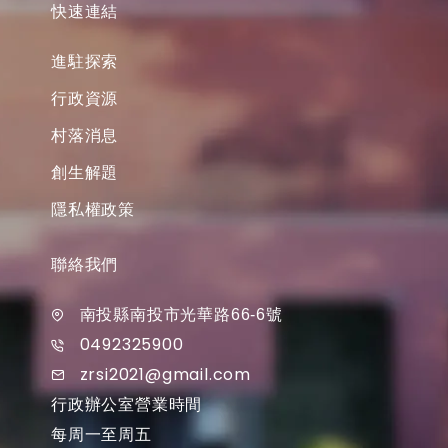
快速連結
進駐探索
行政資源
村落消息
創生解題
隱私權政策
聯絡我們
南投縣南投市光華路66-6號
0492325900
zrsi2021@gmail.com
行政辦公室營業時間
每周一至周五