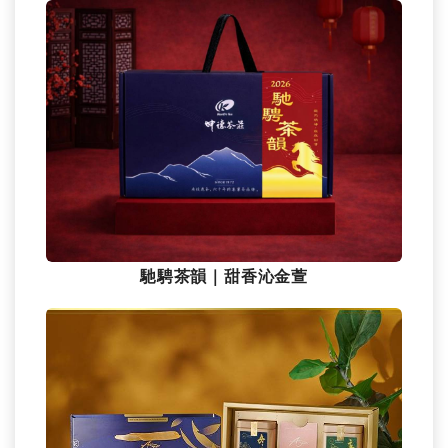
馳騁茶韻｜甜香沁金萱