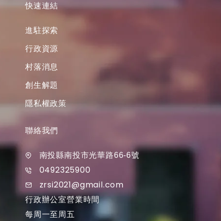
快速連結
進駐探索
行政資源
村落消息
創生解題
隱私權政策
聯絡我們
南投縣南投市光華路66-6號
0492325900
zrsi2021@gmail.com
行政辦公室營業時間
每周一至周五