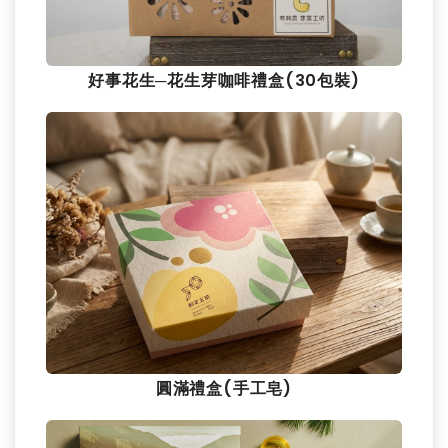
好事花生─花生芽咖啡禮盒(30包裝)
圓滿禮盒(手工皂)