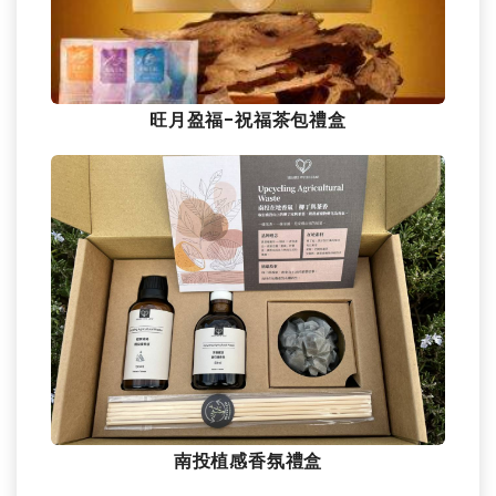
旺月盈福-祝福茶包禮盒
南投植感香氛禮盒